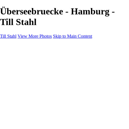
Überseebruecke - Hamburg -
Till Stahl
Till Stahl
View More Photos
Skip to Main Content
Home
Galleries
Galleries
Hamburg
Niedersachsen
Bremen
Hessen
NRW
About
Contact
×
‹