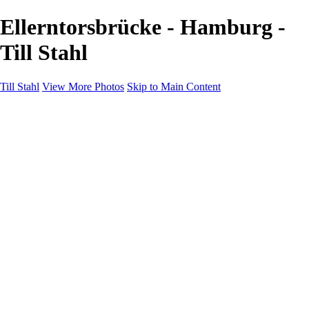
Ellerntorsbrücke - Hamburg -
Till Stahl
Till Stahl
View More Photos
Skip to Main Content
Home
Galleries
Galleries
Hamburg
Niedersachsen
Bremen
Hessen
NRW
About
Contact
×
‹