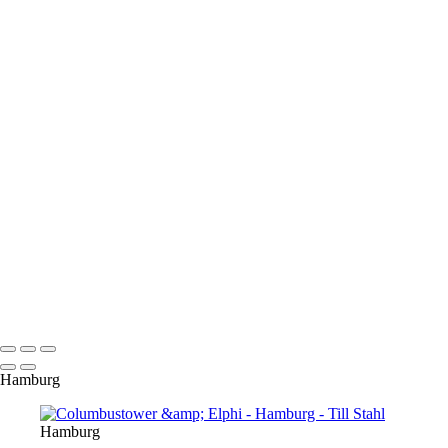
binnenalster
niederhafen
oberhafenkantine
rathaus
rickmerrickmers
sprinkenhof
wandrahmsfleet
wasserschloss
elbbruecken
landungsbruecken
magdeburgerbruecke
sandtorhafen
ueberseebruecke
ueberseequartier
universitaet
hamburg
© 2022 Till Stahl
Hamburg
Hamburg