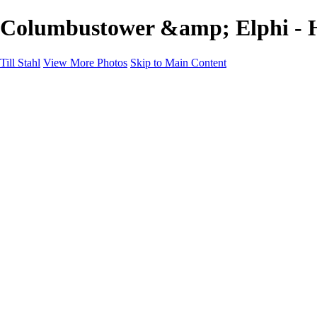
Columbustower &amp; Elphi - H
Till Stahl
View More Photos
Skip to Main Content
Home
Galleries
Galleries
Hamburg
Niedersachsen
Bremen
Hessen
NRW
About
Contact
×
‹
Hamburg
mol-trust