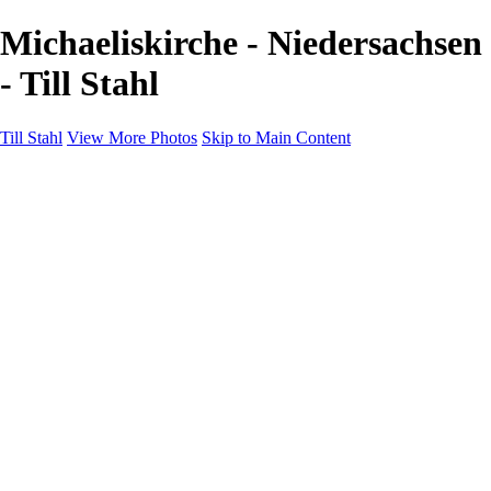
Michaeliskirche - Niedersachsen
- Till Stahl
Till Stahl
View More Photos
Skip to Main Content
Home
Galleries
Galleries
Hamburg
Niedersachsen
Bremen
Hessen
NRW
About
Contact
×
‹