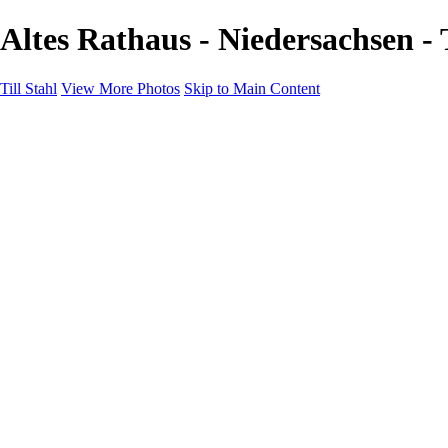
Altes Rathaus - Niedersachsen - T
Till Stahl
View More Photos
Skip to Main Content
Home
Galleries
Galleries
Hamburg
Niedersachsen
Bremen
Hessen
NRW
About
Contact
×
‹
Niedersachsen
Anzeiger Hochhaus