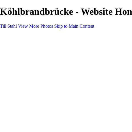
Köhlbrandbrücke - Website Home
Till Stahl
View More Photos
Skip to Main Content
Home
Galleries
Galleries
Hamburg
Niedersachsen
Bremen
Hessen
NRW
About
Contact
×
‹
h-anzeiger
h-zob
alsterarkaden