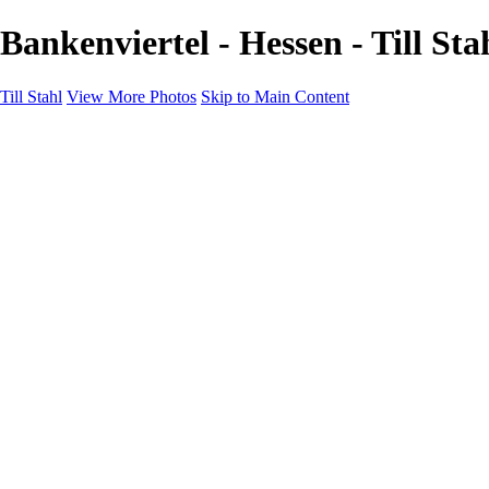
Bankenviertel - Hessen - Till Sta
Till Stahl
View More Photos
Skip to Main Content
Home
Galleries
Galleries
Hamburg
Niedersachsen
Bremen
Hessen
NRW
About
Contact
×
‹
Hessen
skyline