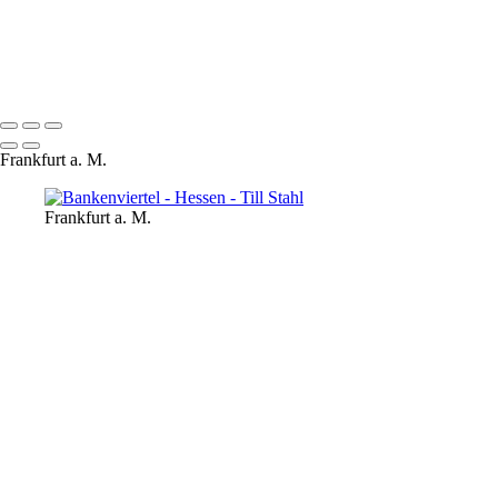
bankenviertel
hessen
© 2022 Till Stahl
Frankfurt a. M.
Frankfurt a. M.