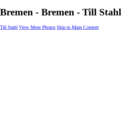
Bremen - Bremen - Till Stahl
Till Stahl
View More Photos
Skip to Main Content
Home
Galleries
Galleries
Hamburg
Niedersachsen
Bremen
Hessen
NRW
About
Contact
×
‹
Bremen
hb-marktplatz